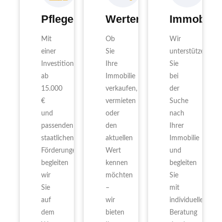
Pflegeimmobilien
Wertermittlung
Immobilie
Mit
Ob
Wir
einer
Sie
unterstützen
Investition
Ihre
Sie
ab
Immobilie
bei
15.000
verkaufen,
der
€
vermieten
Suche
und
oder
nach
passenden
den
Ihrer
staatlichen
aktuellen
Immobilie
Förderungen
Wert
und
begleiten
kennen
begleiten
wir
möchten
Sie
Sie
–
mit
auf
wir
individueller
dem
bieten
Beratung