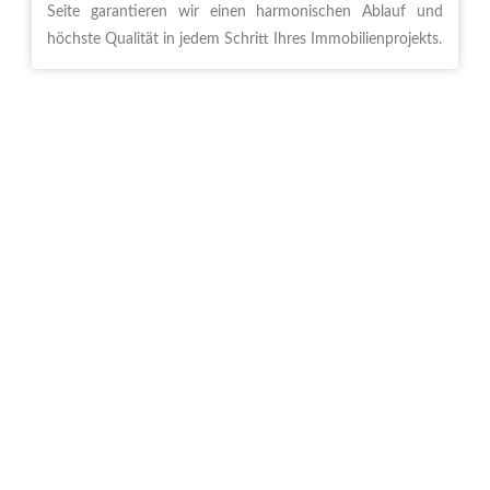
Seite garantieren wir einen harmonischen Ablauf und
höchste Qualität in jedem Schritt Ihres Immobilienprojekts.
Kaufen & Mieten
Haus kaufen und
Wohnung mieten in
Köln-Sülz
Köln-Sülz
ist ein gefragter Stadtteil im linksrheinischen Westen
und gehört zum Stadtbezirk Lindenthal. Der Stadtteil verbindet