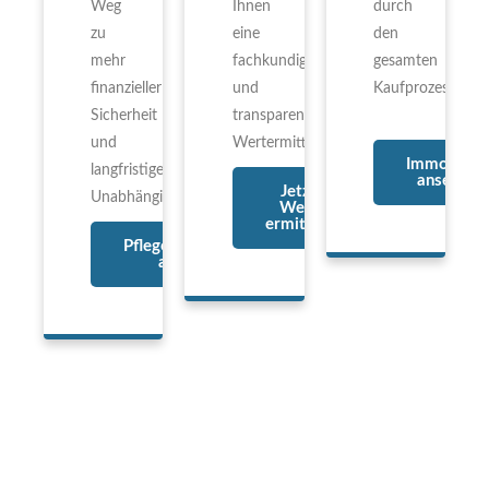
Weg
Ihnen
durch
zu
eine
den
mehr
fachkundige
gesamten
finanzieller
und
Kaufprozess.
Sicherheit
transparente
und
Wertermittlung.
Immobilien
langfristiger
ansehen
Jetzt
Unabhängigkeit.
Wert
ermitteln
Pflegeimmobilien
ansehen