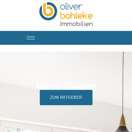
Ratgeber – Home
Staging
Home-Staging
ZUM RATGEBER